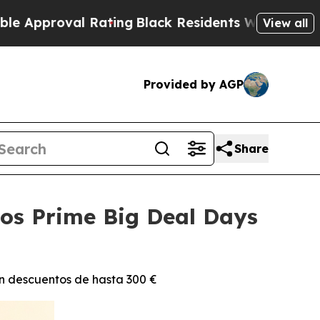
val Rating
Black Residents Warned of Abusive Co
View all
Provided by AGP
Share
los Prime Big Deal Days
con descuentos de hasta 300 €