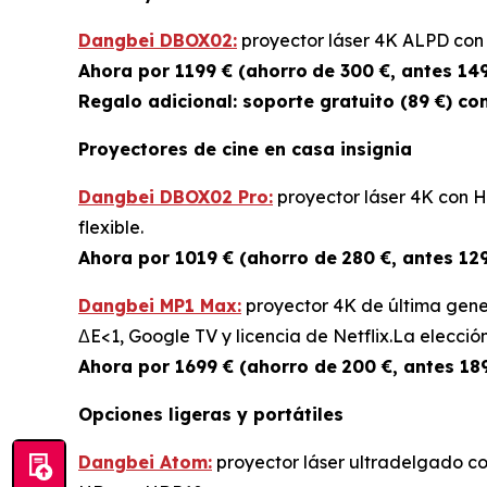
Dangbei DBOX02:
proyector láser 4K ALPD con 2
Ahora por 1199 € (ahorro
de 300 €, antes 149
Regalo adicional: soporte gratuito (89 €) co
Proyectores de cine en casa insignia
Dangbei DBOX02 Pro:
proyector láser 4K con 
flexible.
Ahora por 1019 € (ahorro de
280 €, antes 129
Dangbei MP1 Max:
proyector 4K de última gener
ΔE<1, Google TV y licencia de Netflix.La elección
Ahora por 1699 € (ahorro de
200 €, antes 189
Opciones ligeras y portátiles
Dangbei Atom:
proyector láser ultradelgado co